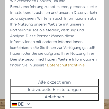
Wir verwenden Cookies, um Ihre
Benutzererfahrung zu optimieren, personalisierte
Gesichert durch reCaptcha,
Datenschutzbestimmungen
und
Servicebedingungen
gelten.
Inhalte bereitzustellen und unseren Datenverkehr
zu analysieren. Wir teilen auch Informationen über
Übersicht der Broschüre:
Ihre Nutzung unserer Website mit unseren
Partnern für soziale Medien, Werbung und
Analyse. Diese Partner können diese
Exklusive informationen über Resort
Informationen mit anderen Informationen
Knuitershoek
kombinieren, die Sie ihnen zur Verfügung gestellt
Visuelle Präsentation der Häuser
haben oder die sie aufgrund Ihrer Nutzung ihrer
Entdecken Sie die
Dienste gesammelt haben. Weitere Informationen
Investitionsmöglichkeiten
finden Sie in unserer
Datenschutzrichtlinie
.
Entdecken Sie das Resort
Lernen Sie die Region Kennen
Alle akzeptieren
Individuelle Einstellungen
Ablehnen
DE