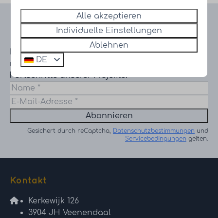
Alle akzeptieren
Bleiben Sie auf dem
Individuelle Einstellungen
Laufenden!
Ablehnen
Erhalten Sie Informationen über die
DE
neuesten Entwicklungen und
Fortschritte unserer Projekte!
Abonnieren
Gesichert durch reCaptcha,
Datenschutzbestimmungen
und
Servicebedingungen
gelten.
Kontakt
Kerkewijk 126
3904 JH Veenendaal