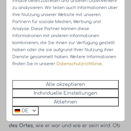
Inhalte bereitzustellen und unseren Datenverkehr
mehreren spezialisierten Parteien zusammen.
zu analysieren. Wir teilen auch Informationen über
Wir arbeiten hart daran, den Ertrag für unsere
Ihre Nutzung unserer Website mit unseren
Eigentümer ständig zu optimieren. Dies
Partnern für soziale Medien, Werbung und
erreichen wir, indem wir
flexible Buchungen
Analyse. Diese Partner können diese
und automatische dynamische Preise
Informationen mit anderen Informationen
implementieren und uns professionell um die
kombinieren, die Sie ihnen zur Verfügung gestellt
gesamte Hausverwaltung kümmern
.
haben oder die sie aufgrund Ihrer Nutzung ihrer
Dienste gesammelt haben. Weitere Informationen
Außerdem wollen wir unsere Gäste in unseren
finden Sie in unserer
Datenschutzrichtlinie
.
Ferienparks immer wieder aufs Neue
überraschen, um ihnen ein einzigartiges
Urlaubserlebnis zu bieten. Wir arbeiten mit
Alle akzeptieren
dem Unternehmen
Metanoia
zusammen,
Individuelle Einstellungen
welches aus alten Plätzen neue macht. Wir
Ablehnen
kümmern uns um die Umwandlung von alter
zu neuer Funktionalität eines Ortes. Aber wir
DE
erkennen auch in erster Linie die
Qualitäten
des Ortes
, wie er war und wie er sein wird. Ob