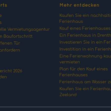
rts
Mehr entdecken
e
Kaufen Sie ein nachhalt
Ferienhaus
s
Kauf eines Ferienhause
elle Vermietungsagentur
Ein Ferienhaus in Drent
 Baufortschritt
Investieren Sie in ein Fe
ffenen Tür
Investition in ein Ferien
anfordern
Eine Ferienwohnung kau
vermieten
Plan für den Kauf eines
richt 2026
Ferienhauses
aden
Ferienhaus am Wasser z
Kaufen Sie ein Ferienhau
Zeeland