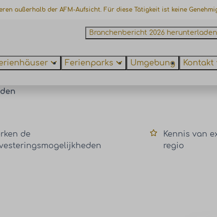
ieren außerhalb der AFM-Aufsicht. Für diese Tätigkeit ist keine Genehmi
Branchenbericht 2026 herunterladen
erienhäuser
Ferienparks
Umgebung
Kontakt
aden
erken de
Kennis van ex
nvesteringsmogelijkheden
regio