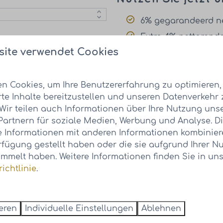
6% gegarandeerd n
Extra 4% nettorend
site verwendet Cookies
Gratis gebruik van 
Onbeperkt aantal w
n Cookies, um Ihre Benutzererfahrung zu optimieren,
cebedingungen
gelten.
rte Inhalte bereitzustellen und unseren Datenverkehr 
 Wir teilen auch Informationen über Ihre Nutzung uns
Partnern für soziale Medien, Werbung und Analyse. D
Erleben Sie die Atmo
 Informationen mit anderen Informationen kombiniere
rfügung gestellt haben oder die sie aufgrund Ihrer Nu
mmelt haben. Weitere Informationen finden Sie in uns
ichtlinie
.
ieren
Individuelle Einstellungen
Ablehnen