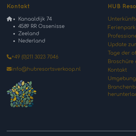
Kontakt
HUB Reso
Kanaaldijk 74
Unterkünft
4589 RR Ossenisse
Ferienpark
Zeeland
Profession
Nederland
Update zum
Tage der o
+49 (0)211 3023 7046
Broschüre 
info@hubresortsverkoop.nl
Kontakt
Umgebung
Branchenbe
herunterl