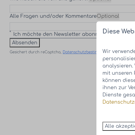
Alle Fragen und/oder Kommentare
Optional
Diese Web
Ich möchte den Newsletter abonnieren.
Absenden
Wir verwende
Gesichert durch reCaptcha,
Datenschutzbestimmungen
und
Servi
personalisie
analysieren.
mit unseren 
können diese
ihnen zur Ve
Dienste gesa
Datenschutzr
Alle akzept