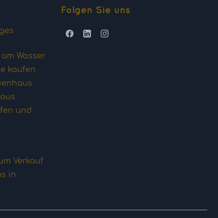
Folgen Sie uns
iges
s am Wasser
he kaufen
rienhaus
haus
fen und
um Verkauf
s in