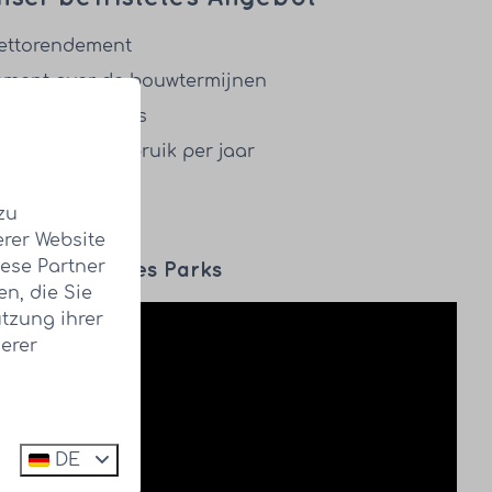
ettorendement
ement over de bouwtermijnen
alle HUB Resorts
eken eigen gebruik per jaar
zu
erer Website
iese Partner
sphäre unseres Parks
n, die Sie
tzung ihrer
erer
DE