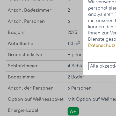
Wir verwende
personalisie
Anzahl Badezimmer
2
analysieren.
mit unseren 
Anzahl Personen
6
können diese
Baujahr
2025
ihnen zur Ve
Dienste gesa
2
Wohnfläche
110 m
Datenschutzr
Grundstückstyp
Eigenes Grundstück
Schlafzimmer
4 Schlafzimmer
Alle akzept
Badezimmer
2 Bäder
Anzahl der Personen
6 Personen
Option auf Wellnesspaket
Mit Option auf Wellne
Energie-Label