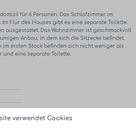
domizil für 6 Personen. Das Schlafzimmer im
Im Flur des Hauses gibt es eine separate Toilette.
ten ausgestattet. Das Wohnzimmer ist geschmackvoll
umigen Anbau, in dem sich die Sitzecke befindet.
 im ersten Stock befinden sich nicht weniger als
 und eine separate Toilette.
site verwendet Cookies