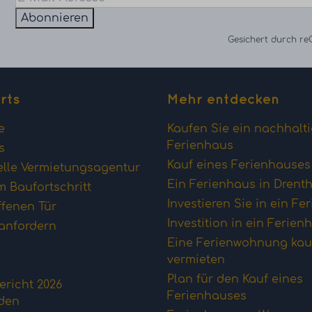
Abonnieren
Gesichert durch r
rts
Mehr entdecken
e
Kaufen Sie ein nachhalt
Ferienhaus
s
Kauf eines Ferienhause
elle Vermietungsagentur
Ein Ferienhaus in Drent
 Baufortschritt
Investieren Sie in ein Fe
ffenen Tür
Investition in ein Ferien
anfordern
Eine Ferienwohnung kau
vermieten
Plan für den Kauf eines
richt 2026
Ferienhauses
aden