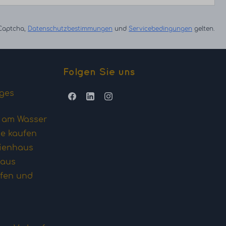
eCaptcha,
Datenschutzbestimmungen
und
Servicebedingungen
gelten.
Folgen Sie uns
iges
s am Wasser
he kaufen
rienhaus
haus
fen und