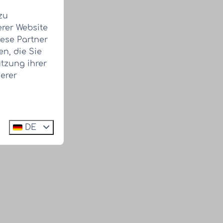
zu
erer Website
iese Partner
n, die Sie
tzung ihrer
erer
DE