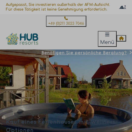
Aufgepasst, Sie investieren außerhalb der AFM-Aufsicht.
Für diese Tätigkeit ist keine Genehmigung erforderlich.
+49 (0)211 3023 7046
Menü
Benötigen Sie persönliche Beratung?
Kauf eines Ferienhauses mit Wellness-
Optionen