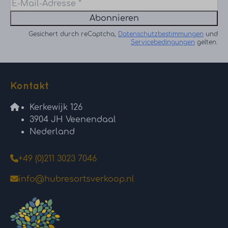
Abonnieren
Gesichert durch reCaptcha,
Datenschutzbestimmungen
und
Servicebedingungen
gelten.
Kontakt
Kerkewijk 126
3904 JH Veenendaal
Nederland
+49 (0)211 3023 7046
info@hubresortsverkoop.nl