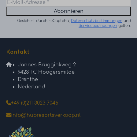
Abonnieren
Gesichert durch reCaptcha,
Datenschutzbestimmungen
und
Servicebedingungen
gelten.
Kontakt
Jannes Brugginkweg 2
9423 TC Hoogersmilde
Drenthe
Nederland
+49 (0)211 3023 7046
info@hubresortsverkoop.nl