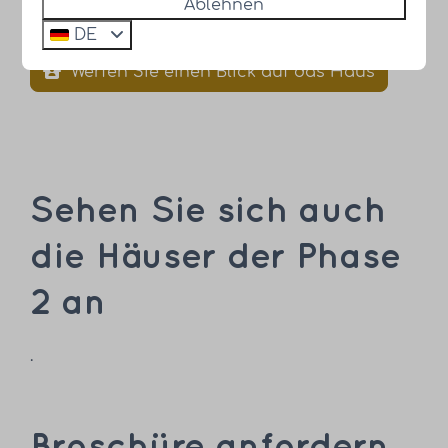
Ablehnen
elektrisch beheizt
.
DE
Werfen Sie einen Blick auf das Haus
Sehen Sie sich auch
die Häuser der Phase
2 an
.
Broschüre anfordern