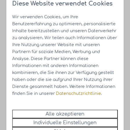
Diese Website verwendet Cookies
Ein sehr helles und stilvolles 4-Personen-
Ferienhaus von 61 m² mit einem
Wir verwenden Cookies, um Ihre
charakteristischen langen Dach und einer
Benutzererfahrung zu optimieren, personalisierte
offenen Küche sowie einem Wohnzimmer mit
Inhalte bereitzustellen und unseren Datenverkehr
einer Glasfront. Das Wohnzimmer und ein
zu analysieren. Wir teilen auch Informationen über
Schlafzimmer grenzen an die Terrasse und
Ihre Nutzung unserer Website mit unseren
den Garten. Die Terrasse ist teilweise
Partnern für soziale Medien, Werbung und
überdacht, sodass Sie Ihren Cappuccino in
Analyse. Diese Partner können diese
aller Ruhe draußen trinken und später auf
Informationen mit anderen Informationen
Ihrer eigenen Terrasse mit schöner Aussicht
kombinieren, die Sie ihnen zur Verfügung gestellt
kulinarische Köstlichkeiten genießen können.
haben oder die sie aufgrund Ihrer Nutzung ihrer
Dieser Typ verfügt über zwei Schlafzimmer,
Dienste gesammelt haben. Weitere Informationen
finden Sie in unserer
Datenschutzrichtlinie
.
jedes mit eigenem Badezimmer mit
ebenerdiger Dusche und eigenem
Waschbecken. Dieses Haus verfügt über eine
Alle akzeptieren
separate Toilette und einen Abstellraum. Die
Individuelle Einstellungen
Häuser sind nachhaltig gebaut und werden