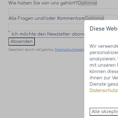
Wie haben Sie von uns gehört?
Optional
Alle Fragen und/oder Kommentare
Optional
Diese Web
Ich möchte den Newsletter abonnieren.
Absenden
Wir verwende
Gesichert durch reCaptcha,
Datenschutzbestimmungen
und
Servi
personalisie
analysieren.
mit unseren 
können diese
ihnen zur Ve
Dienste gesa
Datenschutzr
Alle akzept