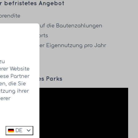
r befristetes Angebot
orendite
endite von 4 % auf die Bautenzahlungen
 aller HUB-Resorts
l von Wochen der Eigennutzung pro Jahr
zu
erer Website
iese Partner
sphäre unseres Parks
n, die Sie
tzung ihrer
erer
DE