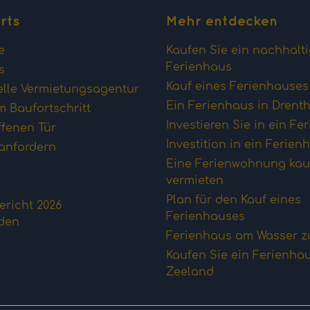
rts
Mehr entdecken
e
Kaufen Sie ein nachhalt
Ferienhaus
s
Kauf eines Ferienhause
elle Vermietungsagentur
Ein Ferienhaus in Drent
 Baufortschritt
Investieren Sie in ein Fe
ffenen Tür
Investition in ein Ferien
anfordern
Eine Ferienwohnung kau
vermieten
Plan für den Kauf eines
richt 2026
Ferienhauses
aden
Ferienhaus am Wasser z
Kaufen Sie ein Ferienhau
Zeeland