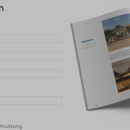
n
etnutzung