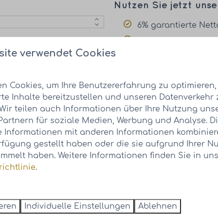
Nutzen Sie jetzt unse
6% garantierte Nett
Zusätzliche Nettor
site verwendet Cookies
Kostenlose Nutzung
Unbegrenzte Anzah
n Cookies, um Ihre Benutzererfahrung zu optimieren,
cebedingungen
gelten.
rte Inhalte bereitzustellen und unseren Datenverkehr 
 Wir teilen auch Informationen über Ihre Nutzung uns
Partnern für soziale Medien, Werbung und Analyse. D
Erleben Sie die Atmo
 Informationen mit anderen Informationen kombiniere
rfügung gestellt haben oder die sie aufgrund Ihrer Nu
mmelt haben. Weitere Informationen finden Sie in uns
ichtlinie
.
ieren
Individuelle Einstellungen
Ablehnen