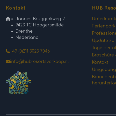
Kontakt
HUB Reso
Jannes Brugginkweg 2
Unterkünft
9423 TC Hoogersmilde
Ferienpark
Drenthe
Profession
Nederland
Update zum
Tage der o
+49 (0)211 3023 7046
Broschüre 
info@hubresortsverkoop.nl
Kontakt
Umgebung
Branchenbe
herunterl