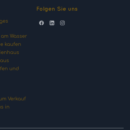
Folgen Sie uns
iges
s am Wasser
he kaufen
rienhaus
haus
fen und
um Verkauf
s in